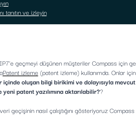
ıyın
ı tanıtın ve izleyin
ve IP7'e geçmeyi düşünen müşteriler Compass için gen
a
Patent izleme
(patent izleme) kullanımda. Onlar için
ar içinde oluşan bilgi birikimi ve dolayısıyla mevc
ve yeni patent yazılımına aktarılabilir?
?
 veri geçişinin nasıl çalıştığını gösteriyoruz Compas