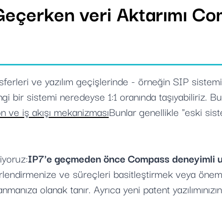
eçerken veri Aktarımı Co
ansferleri ve yazılım geçişlerinde - örneğin SIP sist
i bir sistemi neredeyse 1:1 oranında taşıyabiliriz. Bu
on ve iş akışı mekanizması
Bunlar genellikle "eski si
iyoruz:
IP7'e geçmeden önce Compass deneyimli uz
lendirmenize ve süreçleri basitleştirmek veya önemli
llanmanıza olanak tanır. Ayrıca yeni patent yazılımını