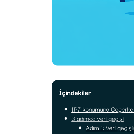
İçindekiler
IP7 konumuna Geçerken 
3 adımda veri geçişi
Adım 1: Veri geçişin