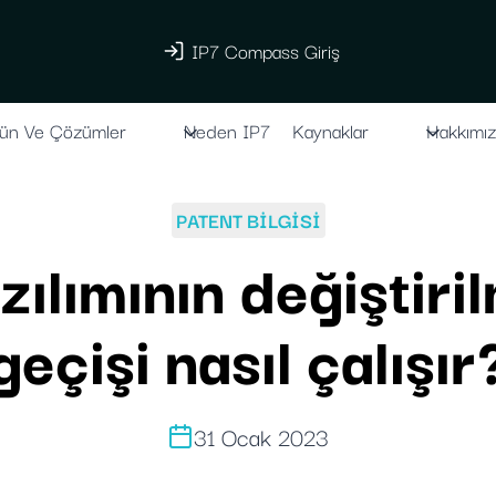
IP7 Compass Giriş
ün Ve Çözümler
Neden IP7
Kaynaklar
Hakkımı
PATENT BILGISI
zılımının değiştiril
geçişi nasıl çalışır
31 Ocak 2023