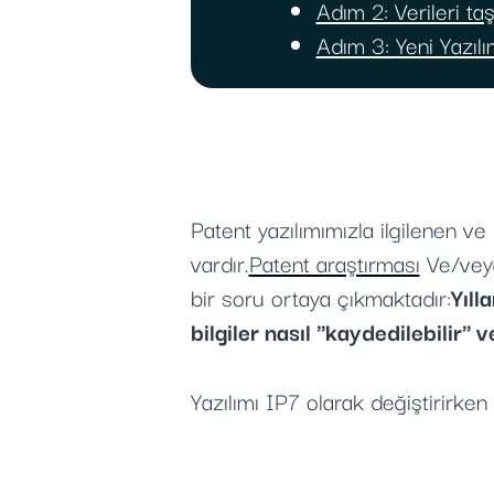
Adım 2: Verileri taş
Adım 3: Yeni Yazılım
Patent yazılımımızla ilgilenen 
vardır.
Patent araştırması
Ve/vey
bir soru ortaya çıkmaktadır:
Yıll
bilgiler nasıl "kaydedilebilir" 
Yazılımı IP7 olarak değiştirirken