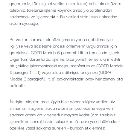
geçerseniz, tüm kişisel veriler (isim, talep) dahil olmak üzere
talebiniz, talebinizi işleme koymak amacıyla tarafımızdan
saklanacak ve işlenecektir. Bu verileri sizin izniniz olmadan
aktarmayacağız.
Bu veriler, sorunuz bir sözleşmenin yerine getirilmesiyle
ilgiliyse veya sözleşme öncesi önlemlerin uygulanması için
gerekliyse, GDPR Madde 6 paragraf 1 lit. b temelinde işlenir.
Diğer tüm durumlarda, işleme, bize yöneltilen soruların etkili
bir şekilde işlenmesindeki meşru menfaatimize (GDPR Madde
6 paragraf 1 lit. f) veya talep edilmişse onayınıza (GDPR
Madde 6 paragraf 1 lit. a) dayanmaktadır; onay her zaman iptal
edilebilir.
İletişim talepleri aracılığıyla bize gönderdiğiniz veriler, siz
silmemizi isteyene, saklama izninizi iptal edene veya veri
saklama amacı artık geçerli olmayana kadar (örn. talebiniz
işlendikten sonra) bizde kalacaktır. Zorunlu yasal hükümler -
özellikle yasal saklama süreleri - bundan etkilenmez.