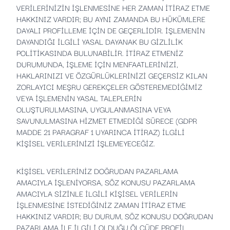
VERİLERİNİZİN İŞLENMESİNE HER ZAMAN İTİRAZ ETME
HAKKINIZ VARDIR; BU AYNI ZAMANDA BU HÜKÜMLERE
DAYALI PROFİLLEME İÇİN DE GEÇERLİDİR. İŞLEMENİN
DAYANDIĞI İLGİLİ YASAL DAYANAK BU GİZLİLİK
POLİTİKASINDA BULUNABİLİR. İTİRAZ ETMENİZ
DURUMUNDA, İŞLEME İÇİN MENFAATLERİNİZİ,
HAKLARINIZI VE ÖZGÜRLÜKLERİNİZİ GEÇERSİZ KILAN
ZORLAYICI MEŞRU GEREKÇELER GÖSTEREMEDİĞİMİZ
VEYA İŞLEMENİN YASAL TALEPLERİN
OLUŞTURULMASINA, UYGULANMASINA VEYA
SAVUNULMASINA HİZMET ETMEDİĞİ SÜRECE (GDPR
MADDE 21 PARAGRAF 1 UYARINCA İTİRAZ) İLGİLİ
KİŞİSEL VERİLERİNİZİ İŞLEMEYECEĞİZ.
KİŞİSEL VERİLERİNİZ DOĞRUDAN PAZARLAMA
AMACIYLA İŞLENİYORSA, SÖZ KONUSU PAZARLAMA
AMACIYLA SİZİNLE İLGİLİ KİŞİSEL VERİLERİN
İŞLENMESİNE İSTEDİĞİNİZ ZAMAN İTİRAZ ETME
HAKKINIZ VARDIR; BU DURUM, SÖZ KONUSU DOĞRUDAN
PAZARLAMA İLE İLGİLİ OLDUĞU ÖLÇÜDE PROFİL