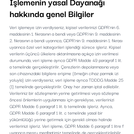
Işlemenin yasal Dayanağı
hakkında genel Bilgiler
Veri işlemeye izin verdiyseniz, kişisel verilerinizi GDPR'nin 6.
maddesinin 1. fıkrasının a bendi veya GDPR'nin 9. maddesinin
2. fıkrasının a bendi uyarınca, GDPR'nin 9. maddesinin 1. fıkrası
uyarınca özel veri kategorileri işlendiği sürece işleriz. Kişisel
verilerin üçüncü ülkelere aktarılmasına açıkça izin verilmesi
durumunda, veri işleme ayrıca GDPR Madde 49 paragraf 1 lit.
a temelinde gerçekleştirilir. Çerezlerin depolanmasına veya
son cihazınızdaki bilgilere erişime (örneğin cihaz parmak izi
yoluyla) izin verdiyseniz, veri işleme ayrıca TDDDG Madde 25
(1) temelinde gerçekleştirilir. Onay her zaman iptal edilebilir.
Verileriniz bir sözleşmenin yerine getirilmesi veya sözleşme
öncesi önlemlerin uygulanması için gerekliyse, verilerinizi
GDPR Madde 6 paragraf 1 lit. b temelinde işleriz. Ayrıca,
GDPR Madde 6 paragraf 1 lit. c temelinde yasal bir
yükümlülüğü yerine getirmek için gerekli olması halinde
verilerinizi işleriz. Veri işleme, GDPR Madde 6 paragraf 1 litre f
uyarınca meşru menfaatimiz temelinde de gerçekleştirilebilir.