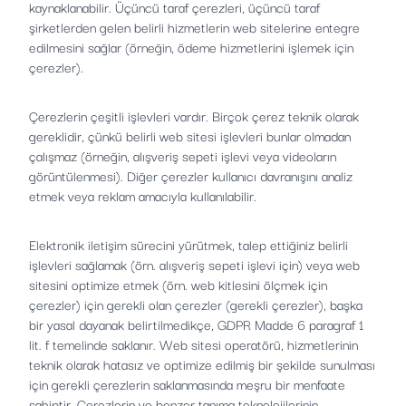
kaynaklanabilir. Üçüncü taraf çerezleri, üçüncü taraf
şirketlerden gelen belirli hizmetlerin web sitelerine entegre
edilmesini sağlar (örneğin, ödeme hizmetlerini işlemek için
çerezler).
Çerezlerin çeşitli işlevleri vardır. Birçok çerez teknik olarak
gereklidir, çünkü belirli web sitesi işlevleri bunlar olmadan
çalışmaz (örneğin, alışveriş sepeti işlevi veya videoların
görüntülenmesi). Diğer çerezler kullanıcı davranışını analiz
etmek veya reklam amacıyla kullanılabilir.
Elektronik iletişim sürecini yürütmek, talep ettiğiniz belirli
işlevleri sağlamak (örn. alışveriş sepeti işlevi için) veya web
sitesini optimize etmek (örn. web kitlesini ölçmek için
çerezler) için gerekli olan çerezler (gerekli çerezler), başka
bir yasal dayanak belirtilmedikçe, GDPR Madde 6 paragraf 1
lit. f temelinde saklanır. Web sitesi operatörü, hizmetlerinin
teknik olarak hatasız ve optimize edilmiş bir şekilde sunulması
için gerekli çerezlerin saklanmasında meşru bir menfaate
sahiptir. Çerezlerin ve benzer tanıma teknolojilerinin