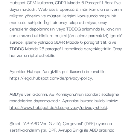
Hubspot CRM kullanımı, GDPR Madde 6 Paragraf 1 Bent f'ye
dayanmaktadır. Web sitesi operatörü, mümkün olan en verimli
müşteri yönetimi ve müşteri iletişimi konusunda meşru bir
menfaate sahiptir. İlgili bir onay talep edilmişse, onay
çerezlerin depolanmasını veya TDDDG anlamında kullanıcının
son cihazındaki bilgilere erişimi (örn. cihaz parmak izi) içerdiği
sürece, işleme yalnızca GDPR Madde 6 paragraf 1 lit. a ve
TDDDG Madde 25 paragraf 1 temelinde gerçekleştirilir. Onay
her zaman iptal edilebilir.
Ayrıntılar Hubspot'un gizlilik politikasında bulunabilir:
https://legal.hubspot.com/de/privacy-policy
.
ABD'ye veri aktarımı, AB Komisyonu'nun standart sözleşme
maddelerine dayanmaktadır. Ayrıntıları burada bulabilirsiniz:
https://www.hubspot.de/data-privacy/privacy-shield
.
Şirket, "AB-ABD Veri Gizliliği Çerçevesi" (DPF) uyarınca
sertifikalandırılmıştır. DPF, Avrupa Birliği ile ABD arasında