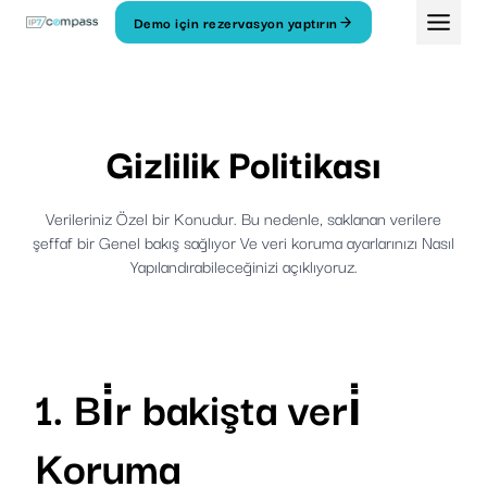
İçeriğe
Demo için rezervasyon yaptırın
geç
Gizlilik Politikası
Verileriniz Özel bir Konudur. Bu nedenle, saklanan verilere
şeffaf bir Genel bakış sağlıyor Ve veri koruma ayarlarınızı Nasıl
Yapılandırabileceğinizi açıklıyoruz.
1. Bi̇r bakişta veri̇
Koruma