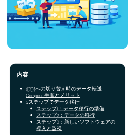
内容
([3])}への切り替え時のデータ転送
Compass:手順とメリット
3ステップでデータ移行
ステップ1：データ移行の準備
ステップ2：データの移行
ステップ3：新しいソフトウェアの
導入と監視