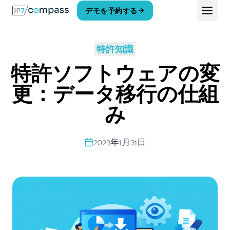
コ
デモを予約する
ン
テ
ン
特許知識
ツ
へ
特許ソフトウェアの変
ス
キ
更：データ移行の仕組
ッ
み
プ
2023年1月31日