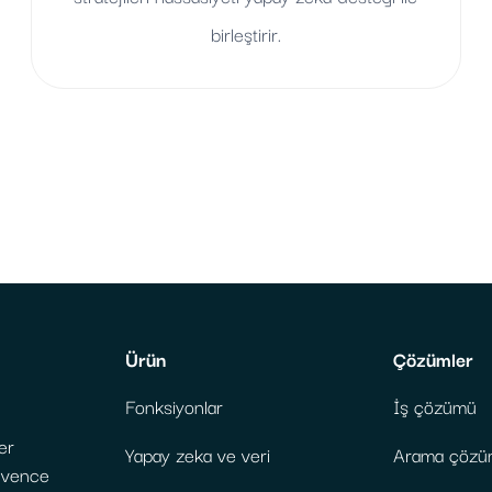
birleştirir.
Ürün
Çözümler
Fonksiyonlar
İş çözümü
er
Yapay zeka ve veri
Arama çözü
güvence