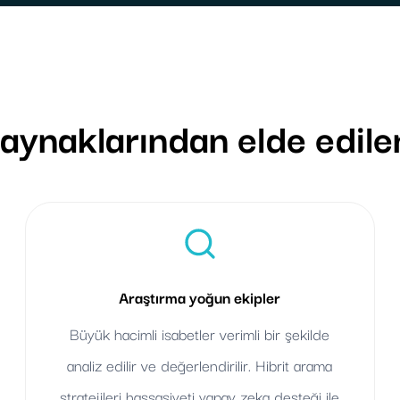
aynaklarından elde edilen
Araştırma yoğun ekipler
Büyük hacimli isabetler verimli bir şekilde
analiz edilir ve değerlendirilir. Hibrit arama
stratejileri hassasiyeti yapay zeka desteği ile