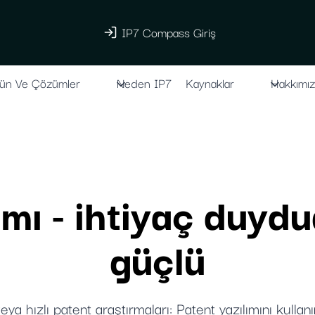
IP7 Compass Giriş
ün Ve Çözümler
Neden IP7
Kaynaklar
Hakkımı
ımı - ihtiyaç duy
güçlü
ya hızlı patent araştırmaları: Patent yazılımını kul