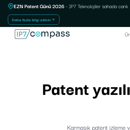
İçeriğe
EZN Patent Günü 2026
- IP7 Teknolojiler sahada canlı.
geç
Daha fazla bilgi edinin
Ür
Patent yazıl
Karmaşık patent izleme ve