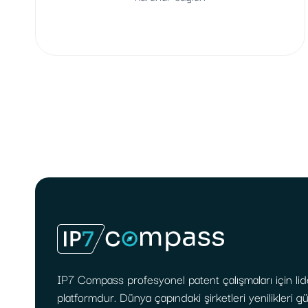
IP7 Compass profesyonel patent çalışmaları için lid
platformdur. Dünya çapındaki şirketleri yenilikleri 