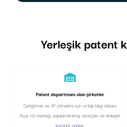
Yerleşik patent k
Patent departmanı olan şirketler
Geliştirme ve IP yönetimi için ortak bilgi tabanı.
Açık rol mantığı, yapılandırılmış süreçler ve anlaşılır
kararlar sağlar.