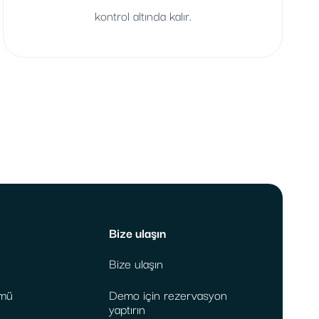
kontrol altında kalır.
Bize ulaşın
Bize ulaşın
mü
Demo için rezervasyon
yaptırın