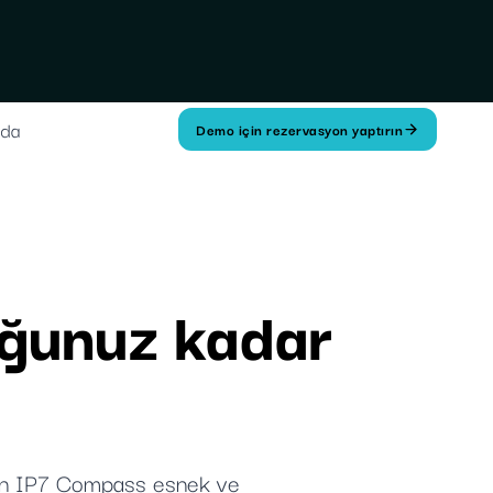
zda
Demo için rezervasyon yaptırın
duğunuz kadar
lanın IP7 Compass esnek ve