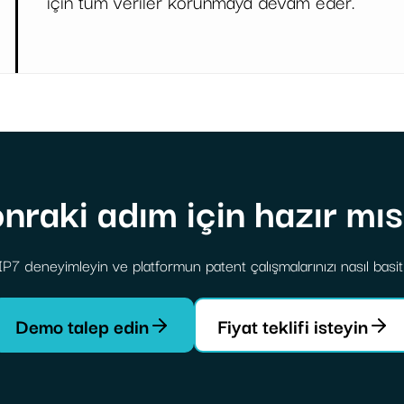
için tüm veriler korunmaya devam eder.
onraki adım için hazır mıs
a IP7 deneyimleyin ve platformun patent çalışmalarınızı nasıl basitl
Demo talep edin
Fiyat teklifi isteyin