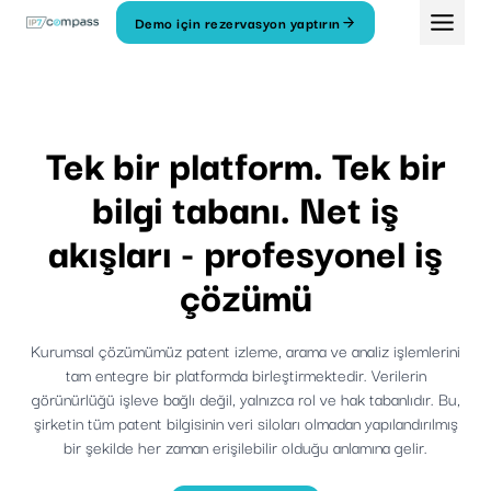
İçeriğe
Demo için rezervasyon yaptırın
geç
Tek bir platform. Tek bir
bilgi tabanı. Net iş
akışları - profesyonel iş
çözümü
Kurumsal çözümümüz patent izleme, arama ve analiz işlemlerini
tam entegre bir platformda birleştirmektedir. Verilerin
görünürlüğü işleve bağlı değil, yalnızca rol ve hak tabanlıdır. Bu,
şirketin tüm patent bilgisinin veri siloları olmadan yapılandırılmış
bir şekilde her zaman erişilebilir olduğu anlamına gelir.