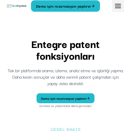
İçeriğe
Demo için rezervasyon yaptırın
geç
Entegre patent
fonksiyonları
Tek bir platformda arama, izleme, analiz etme ve işbirliği yapma.
Daha kesin sonuçlar ve daha verimli patent çalışmaları için
yapay zeka destekli.
Demo için rezervasyon yaptırın
ücretsiz ve yükümlülük altına girmeden
GENEL BAKIŞ