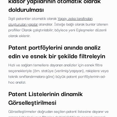
klasör yapılarının otomatik olarak
doldurulması
İlgili patentler otomatik olarak
Yapay zeka tarafından
oluşturulan yapılar
atandılar. İsteğe bağlı olarak bunlar izlenen
profiller Olarak çalıştırılabilir; böylece yeni Eşleşmeler düzenli
olarak eklenir.
Patent portföylerini anında analiz
edin ve esnek bir şekilde filtreleyin
Hızlı ve sağlam temellere dayanan analizler için esnek filtre
seçenekleriyle (örn. statüye (verilmiş/yaşayan), rakiplere veya
teknik sınıflandırmalara göre) büyük patent portföylerinin ad-
hoc analizi.
Patent Listelerinin dinamik
Görselleştirilmesi
Görselleştirmeler doğrudan seçilen patent listesine dayanır ve
arama kriterleri veya filtreler değiştirildiğinde gerçek zamanlı