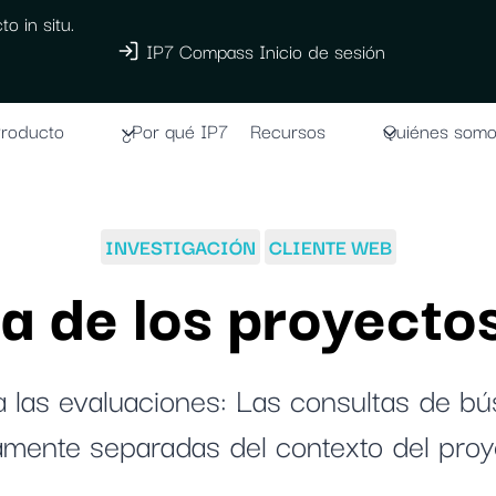
o in situ.
IP7 Compass Inicio de sesión
roducto
¿Por qué IP7
Recursos
Quiénes som
INVESTIGACIÓN
CLIENTE WEB
a de los proyecto
 las evaluaciones: Las consultas de b
amente separadas del contexto del proy