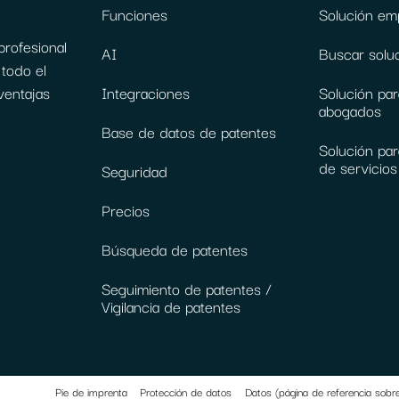
Funciones
Solución emp
profesional
AI
Buscar solu
todo el
ventajas
Integraciones
Solución par
abogados
Base de datos de patentes
Solución par
de servicios 
Seguridad
Precios
Búsqueda de patentes
Seguimiento de patentes /
Vigilancia de patentes
Pie de imprenta
Protección de datos
Datos (página de referencia sobr