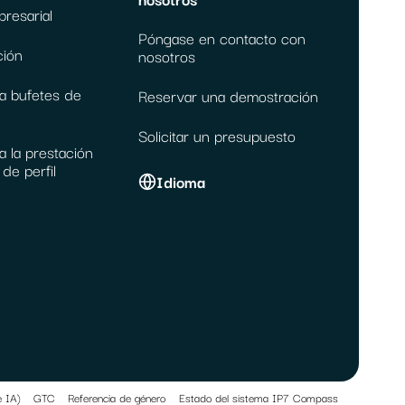
resarial
Póngase en contacto con
ción
nosotros
a bufetes de
Reservar una demostración
Solicitar un presupuesto
a la prestación
de perfil
Idioma
e IA)
GTC
Referencia de género
Estado del sistema IP7 Compass