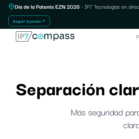
Ir
Día de la Patente EZN 2026
- IP7 Tecnologías en direct
Al
Seguir leyendo
contenido
P
Separación clar
Más seguridad para
clar