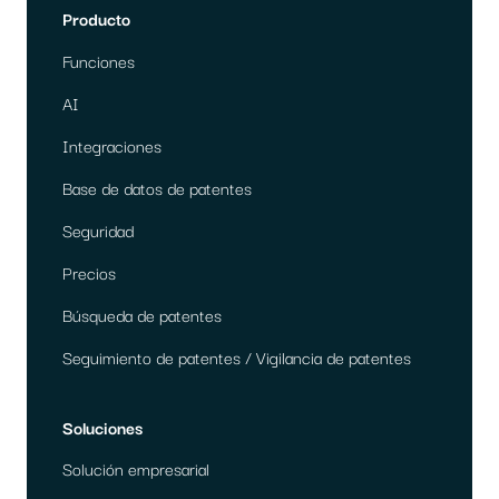
e
Producto
g
Funciones
AI
a
Integraciones
c
Base de datos de patentes
Seguridad
i
Precios
ó
Búsqueda de patentes
n
Seguimiento de patentes / Vigilancia de patentes
Soluciones
Solución empresarial