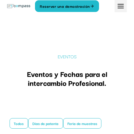
Ir
Reservar una demostración
Al
contenido
EVENTOS
Eventos y Fechas para el
intercambio Profesional.
Todos
Días de patente
Feria de muestras