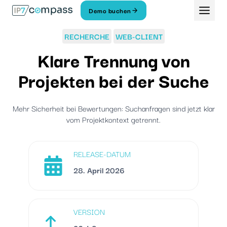
Zum
Demo buchen
Inhalt
springen
RECHERCHE
WEB-CLIENT
Klare Trennung von
Projekten bei der Suche
Mehr Sicherheit bei Bewertungen: Suchanfragen sind jetzt klar
vom Projektkontext getrennt.
RELEASE-DATUM
28. April 2026
VERSION