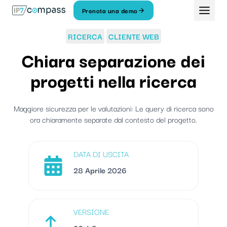
Vai
Prenota una demo
Al
contenuto
RICERCA
CLIENTE WEB
Chiara separazione dei
progetti nella ricerca
Maggiore sicurezza per le valutazioni: Le query di ricerca sono
ora chiaramente separate dal contesto del progetto.
DATA DI USCITA
28 Aprile 2026
VERSIONE