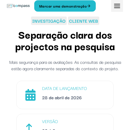
Saltar
Marcar uma demonstração
para
o
INVESTIGAÇÃO
CLIENTE WEB
conteúdo
Separação clara dos
projectos na pesquisa
Mais segurança para as avaliações: As consultas de pesquisa
estão agora claramente separadas do contexto do projeto.
DATA DE LANÇAMENTO
28 de abril de 2026
VERSÃO