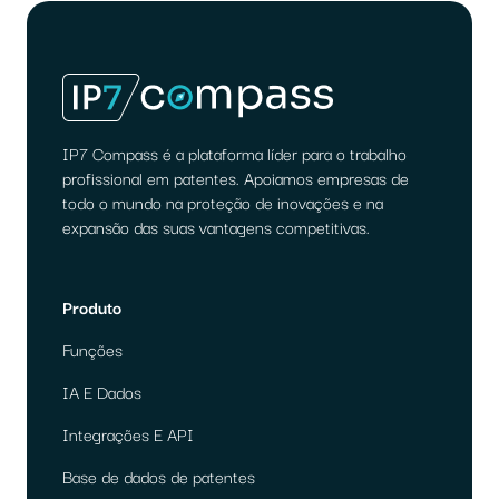
IP7 Compass é a plataforma líder para o trabalho
profissional em patentes. Apoiamos empresas de
todo o mundo na proteção de inovações e na
expansão das suas vantagens competitivas.
Produto
Funções
IA E Dados
Integrações E API
Base de dados de patentes