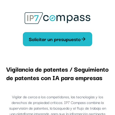
Ir
Al
contenido
Solicitar un presupuesto
Vigilancia de patentes / Seguimiento
de patentes con IA para empresas
Vigilar de cerca a los competidores, las tecnologías y los
derechos de propiedad críticos. IP7 Compass combina la
supervisión de patentes, la búsqueda y el flujo de trabajo en
una plataforma integrada, para que la información pertinente