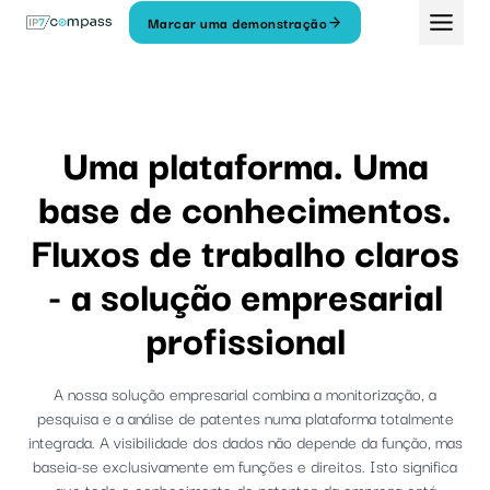
Saltar
Marcar uma demonstração
para
o
conteúdo
Uma plataforma. Uma
base de conhecimentos.
Fluxos de trabalho claros
- a solução empresarial
profissional
A nossa solução empresarial combina a monitorização, a
pesquisa e a análise de patentes numa plataforma totalmente
integrada. A visibilidade dos dados não depende da função, mas
baseia-se exclusivamente em funções e direitos. Isto significa
que todo o conhecimento de patentes da empresa está