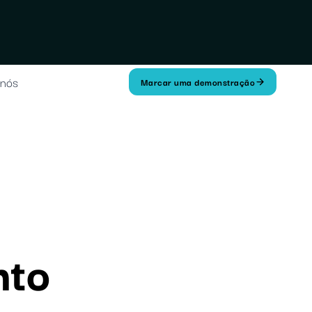
 nós
Marcar uma demonstração
nto