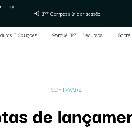
no local.
IP7 Compass Iniciar sessão
dutos E Soluções
Porquê IP7
Recursos
Sobre
SOFTWARE
tas de lançame