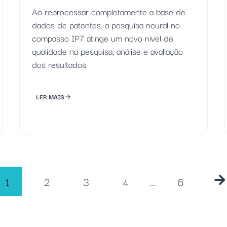
Ao reprocessar completamente a base de
dados de patentes, a pesquisa neural no
compasso IP7 atinge um novo nível de
qualidade na pesquisa, análise e avaliação
dos resultados.
LER MAIS
N
1
2
3
4
...
6
a