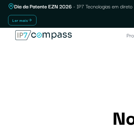
Saltar
Dia da Patente EZN 2026
- IP7 Tecnologias em direto 
para
Ler mais
o
conteúdo
Pro
No