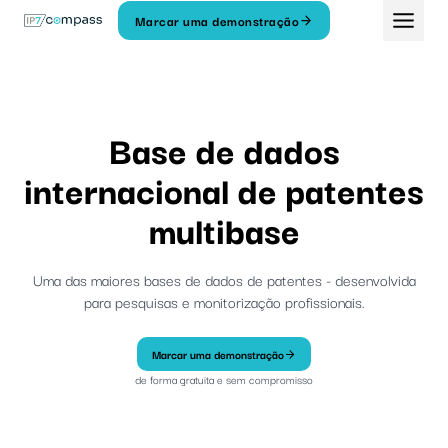
Saltar
Marcar uma demonstração
para
o
conteúdo
Base de dados
internacional de patentes
multibase
Uma das maiores bases de dados de patentes - desenvolvida
para pesquisas e monitorização profissionais.
Marcar uma demonstração
de forma gratuita e sem compromisso