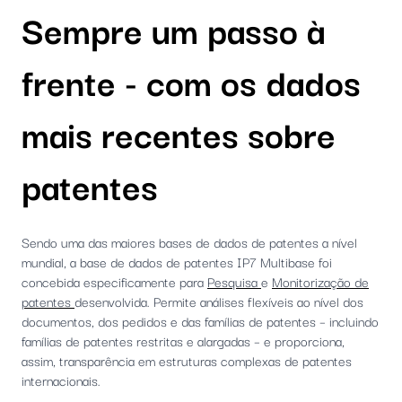
Sempre um passo à
frente - com os dados
mais recentes sobre
patentes
Sendo uma das maiores bases de dados de patentes a nível
mundial, a base de dados de patentes IP7 Multibase foi
concebida especificamente para
Pesquisa
e
Monitorização de
patentes
desenvolvida. Permite análises flexíveis ao nível dos
documentos, dos pedidos e das famílias de patentes – incluindo
famílias de patentes restritas e alargadas – e proporciona,
assim, transparência em estruturas complexas de patentes
internacionais.