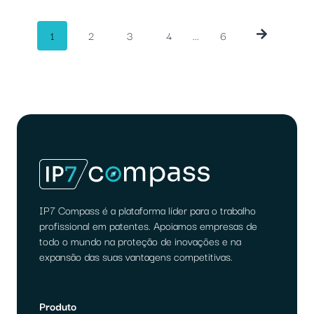
Navegação
1
2
3
4
...
6
de
artigos
IP7 Compass é a plataforma líder para o trabalho
profissional em patentes. Apoiamos empresas de
todo o mundo na proteção de inovações e na
expansão das suas vantagens competitivas.
Produto