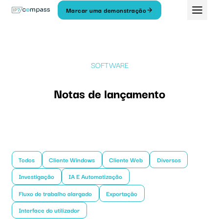
Saltar
Marcar uma demonstração
para
o
conteúdo
SOFTWARE
Notas de lançamento
Todos
Cliente Windows
Cliente Web
Diversos
Investigação
IA E Automatização
Fluxo de trabalho alargado
Exportação
Interface do utilizador