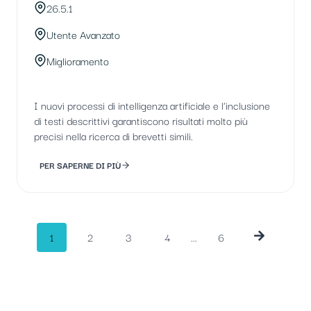
26.5.1
Utente Avanzato
Miglioramento
I nuovi processi di intelligenza artificiale e l'inclusione
di testi descrittivi garantiscono risultati molto più
precisi nella ricerca di brevetti simili.
PER SAPERNE DI PIÙ
Navigazione
1
2
3
4
...
6
tra