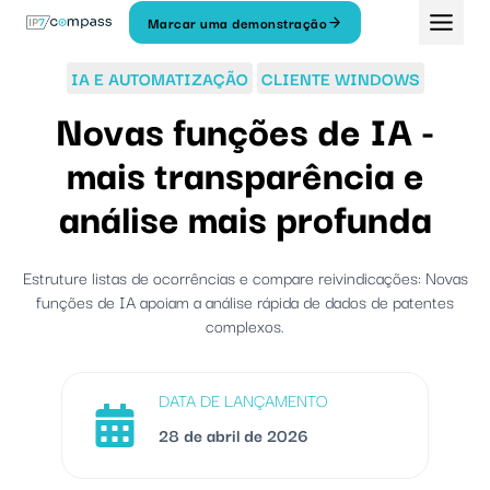
Saltar
Marcar uma demonstração
para
o
IA E AUTOMATIZAÇÃO
CLIENTE WINDOWS
conteúdo
Novas funções de IA -
mais transparência e
análise mais profunda
Estruture listas de ocorrências e compare reivindicações: Novas
funções de IA apoiam a análise rápida de dados de patentes
complexos.
DATA DE LANÇAMENTO
28 de abril de 2026