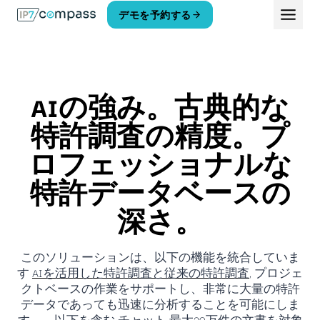
コ
デモを予約する
ン
テ
ン
ツ
へ
AIの強み。古典的な
ス
キ
特許調査の精度。プ
ッ
プ
ロフェッショナルな
特許データベースの
深さ。
このソリューションは、以下の機能を統合していま
す
AIを活用した特許調査と従来の特許調査
, プロジェ
クトベースの作業をサポートし、非常に大量の特許
データであっても迅速に分析することを可能にしま
す――以下を含む
チャット
最大20万件の文書を対象