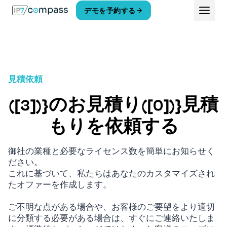
コ
デモを予約する
ン
テ
ン
ツ
へ
ス
見積依頼
キ
ッ
([3])}のお見積り([0])}見積
プ
もりを依頼する
御社の業種と必要なライセンス数を簡単にお知らせく
ださい。
これに基づいて、私たちはあなたのカスタマイズされ
たオファーを作成します。
ご不明な点がある場合や、お客様のご要望をより適切
に分類する必要がある場合は、すぐにご連絡いたしま