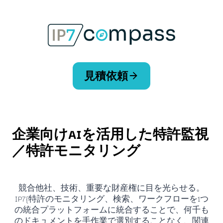
コ
ン
テ
ン
ツ
へ
ス
見積依頼
キ
ッ
プ
企業向けAIを活用した特許監視
／特許モニタリング
競合他社、技術、重要な財産権に目を光らせる。
IP7{特許のモニタリング、検索、ワークフローを1つ
の統合プラットフォームに統合することで、何千も
のドキュメントを手作業で選別することなく、関連