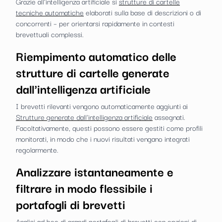
Grazie all'intelligenza artificiale si
strutture di cartelle
tecniche automatiche
elaborati sulla base di descrizioni o di
concorrenti – per orientarsi rapidamente in contesti
brevettuali complessi.
Riempimento automatico delle
strutture di cartelle generate
dall'intelligenza artificiale
I brevetti rilevanti vengono automaticamente aggiunti ai
Strutture generate dall'intelligenza artificiale
assegnati.
Facoltativamente, questi possono essere gestiti come profili
monitorati, in modo che i nuovi risultati vengano integrati
regolarmente.
Analizzare istantaneamente e
filtrare in modo flessibile i
portafogli di brevetti
Analisi ad hoc di grandi portafogli di brevetti con opzioni di