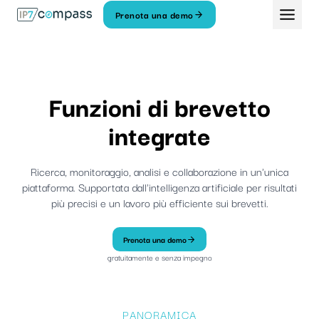
Vai
Prenota una demo
Al
contenuto
Funzioni di brevetto
integrate
Ricerca, monitoraggio, analisi e collaborazione in un'unica
piattaforma. Supportata dall'intelligenza artificiale per risultati
più precisi e un lavoro più efficiente sui brevetti.
Prenota una demo
gratuitamente e senza impegno
PANORAMICA