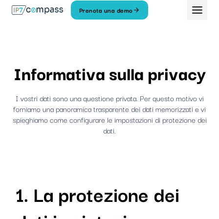
Vai
Prenota una demo
Al
contenuto
Informativa sulla privacy
I vostri dati sono una questione privata. Per questo motivo vi
forniamo una panoramica trasparente dei dati memorizzati e vi
spieghiamo come configurare le impostazioni di protezione dei
dati.
1. La protezione dei