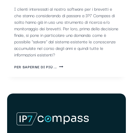
I clienti interessati al nostro software per i brevetti e
che stanno considerando di passare a IP7 Compass di
solito hanno già in uso uno strumento di ricerca e/o
monitoraggio dei brevetti. Per loro, prima della decisione
finale, si pone in particolare una domanda: come è
possibile "salvare" dal sistema esistente le conoscenze
accumulate nel corso degli anni e quindi tutte le
informazioni esistenti?
CAMBIO
PER SAPERNE DI PIÙ ...
DI
SOFTWARE
BREVETTUALE:
COME
FUNZIONA
LA
MIGRAZIONE
DEI
DATI