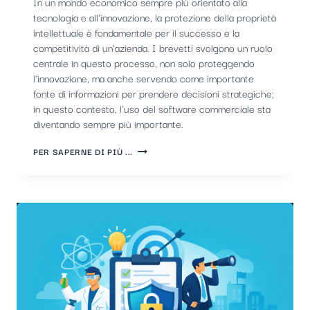
In un mondo economico sempre più orientato alla
tecnologia e all'innovazione, la protezione della proprietà
intellettuale è fondamentale per il successo e la
competitività di un'azienda. I brevetti svolgono un ruolo
centrale in questo processo, non solo proteggendo
l'innovazione, ma anche servendo come importante
fonte di informazioni per prendere decisioni strategiche;
in questo contesto, l'uso del software commerciale sta
diventando sempre più importante.
IL
PER SAPERNE DI PIÙ ...
RUOLO
CRUCIALE
DEI
SOFTWARE
COMMERCIALI
PER
I
BREVETTI
NEL
MONITORAGGIO
DEI
BREVETTI
DEI