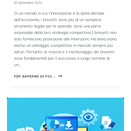
16 Settembre 2024
In un mondo in cui l'innovazione è la spina dorsale
dell'economia, i brevetti sono più di un semplice
strumento legale per le aziende: sono una parte
essenziale della loro strategia competitiva.I brevetti non
solo forniscono protezione alle invenzioni, ma assicurano
anche un vantaggio competitivo in mercati sempre più
saturi. Pertanto, la ricerca e il monitoraggio dei brevetti
sono fondamentali per il successo a lungo termine di
un...
L'IMPORTANZA
PER SAPERNE DI PIÙ ...
DEI
BREVETTI
E
LA
NECESSITÀ
PER
LE
AZIENDE
DI
MONITORARLI