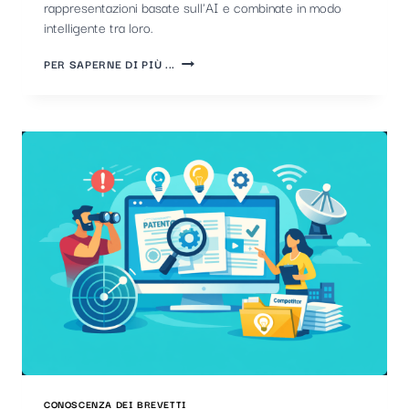
rappresentazioni basate sull'AI e combinate in modo
intelligente tra loro.
UN
PER SAPERNE DI PIÙ ...
NUOVO
STANDARD
DI
QUALITÀ
NELLE
RICERCHE
BREVETTUALI
SUPPORTATE
DALL'INTELLIGENZA
ARTIFICIALE
CONOSCENZA DEI BREVETTI