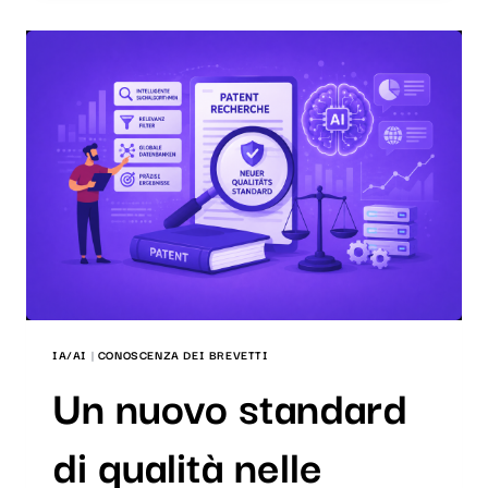
È
IL
SOFTWARE
DI
RICERCA
GIUSTO?
IA/AI
|
CONOSCENZA DEI BREVETTI
Un nuovo standard
di qualità nelle