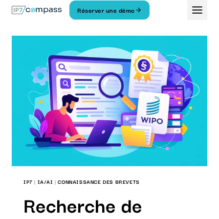
Aller
Réserver une démo
Au
contenu
IP7
|
IA/AI
|
CONNAISSANCE DES BREVETS
Recherche de