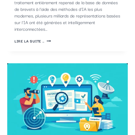
traitement entièrement repensé de la base de données
de brevets à l'aide des méthodes d'IA les plus
modernes, plusieurs milliards de représentations basées
sur l'IA ont été générées et intelligemment
interconnectées…
NOUVELLE
LIRE LA SUITE ..
NORME
DE
QUALITÉ
DANS
LA
RECHERCHE
DE
BREVETS
BASÉE
SUR
L'IA