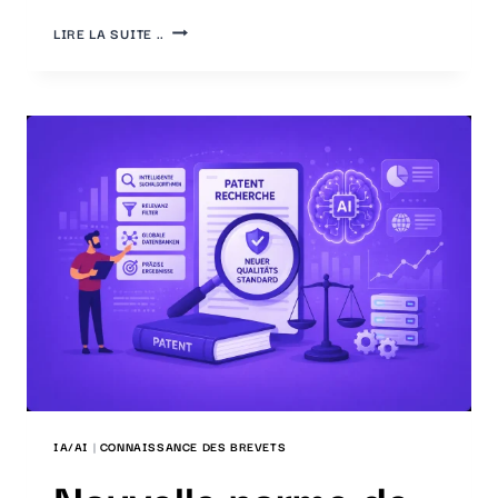
RECHERCHE
LIRE LA SUITE ..
DE
BREVETS
:
QUEL
LOGICIEL
DE
RECHERCHE
CHOISIR
?
IA/AI
|
CONNAISSANCE DES BREVETS
Nouvelle norme de