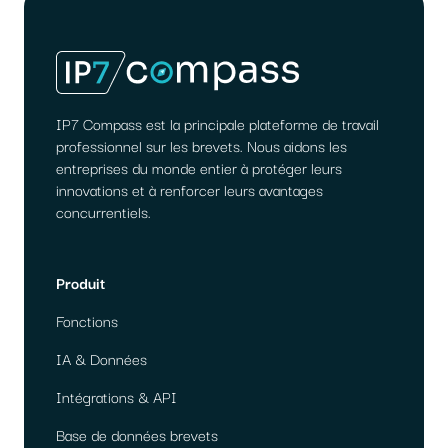
FONCTIONNE
LA
MIGRATION
DES
DONNÉES
?
IP7 Compass est la principale plateforme de travail
professionnel sur les brevets. Nous aidons les
entreprises du monde entier à protéger leurs
innovations et à renforcer leurs avantages
concurrentiels.
Produit
Fonctions
IA & Données
Intégrations & API
Base de données brevets