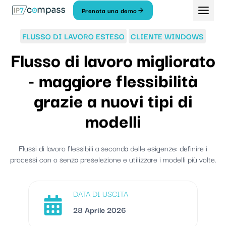
Vai
Prenota una demo
Al
contenuto
FLUSSO DI LAVORO ESTESO
CLIENTE WINDOWS
Flusso di lavoro migliorato
- maggiore flessibilità
grazie a nuovi tipi di
modelli
Flussi di lavoro flessibili a seconda delle esigenze: definire i
processi con o senza preselezione e utilizzare i modelli più volte.
DATA DI USCITA
28 Aprile 2026