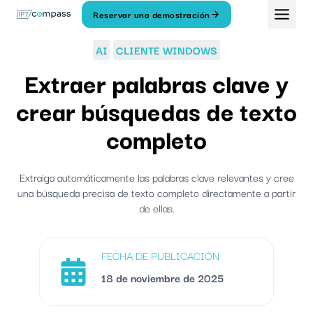
Ir
Reservar una demostración
Al
contenido
AI
CLIENTE WINDOWS
Extraer palabras clave y
crear búsquedas de texto
completo
Extraiga automáticamente las palabras clave relevantes y cree
una búsqueda precisa de texto completo directamente a partir
de ellas.
FECHA DE PUBLICACIÓN
18 de noviembre de 2025