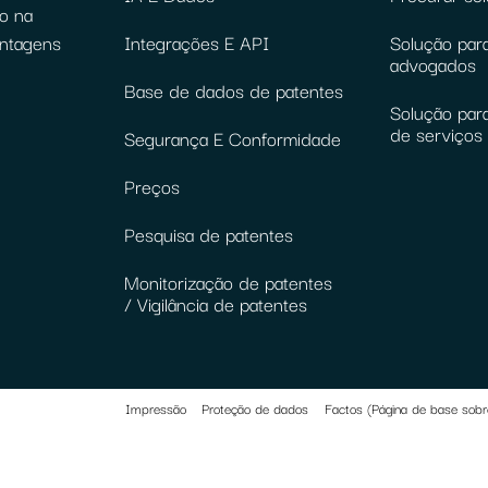
o na
antagens
Integrações E API
Solução para
advogados
Base de dados de patentes
Solução par
de serviços 
Segurança E Conformidade
Preços
Pesquisa de patentes
Monitorização de patentes
/ Vigilância de patentes
Impressão
Proteção de dados
Factos (Página de base sobr