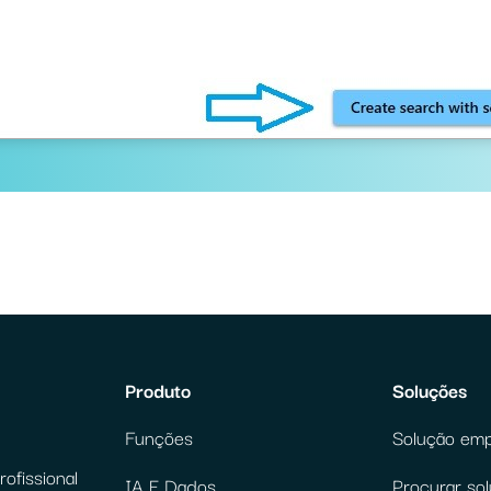
Produto
Soluções
Funções
Solução emp
ofissional
IA E Dados
Procurar so