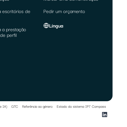
 escritórios de
Pedir um orçamento
Língua
a a prestação
de perfil
e IA)
GTC
Referência ao género
Estado do sistema IP7 Compass
LinkedIn