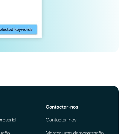
Contactar-nos
resarial
Contactar-nos
lução
Marcar uma demonstração