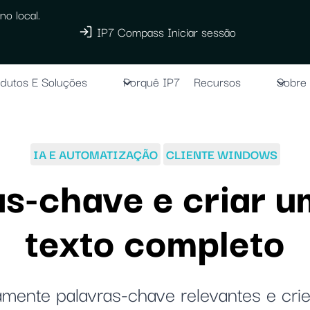
no local.
IP7 Compass Iniciar sessão
dutos E Soluções
Porquê IP7
Recursos
Sobre
IA E AUTOMATIZAÇÃO
CLIENTE WINDOWS
as-chave e criar 
texto completo
amente palavras-chave relevantes e cr