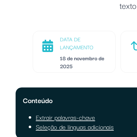
texto
DATA DE
LANÇAMENTO
18 de novembro de
2025
Conteúdo
Extrair palavras-chave
Seleção de línguas adicionais