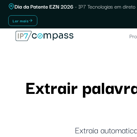
Saltar
Dia da Patente EZN 2026
- IP7 Tecnologias em direto 
para
Ler mais
o
conteúdo
Pro
Extrair palavr
Extraia automatic