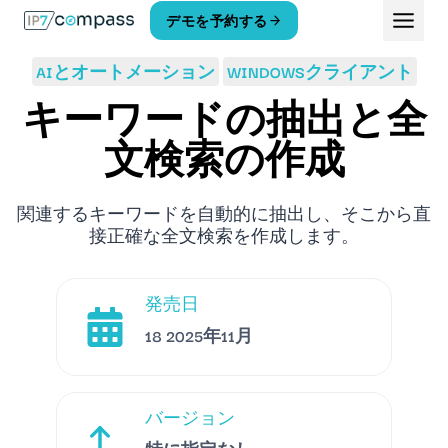
コ
デモを予約する
ン
テ
AIとオートメーション
WINDOWSクライアント
ン
ツ
キーワードの抽出と全
へ
ス
文検索の作成
キ
ッ
プ
関連するキーワードを自動的に抽出し、そこから直
接正確な全文検索を作成します。
発売日
18 2025年11月
バージョン