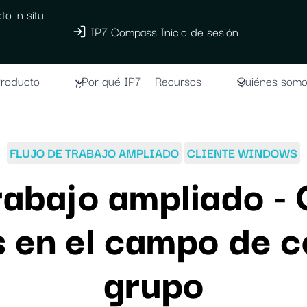
o in situ.
IP7 Compass Inicio de sesión
roducto
¿Por qué IP7
Recursos
Quiénes som
FLUJO DE TRABAJO AMPLIADO
CLIENTE WINDOWS
trabajo ampliado -
s en el campo de c
grupo