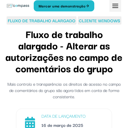
Saltar
Marcar uma demonstração
para
o
FLUXO DE TRABALHO ALARGADO
CLIENTE WINDOWS
conteúdo
Fluxo de trabalho
alargado - Alterar as
autorizações no campo de
comentários do grupo
Mais controlo e transparência: os direitos de acesso no campo
de comentários do grupo são agora tidos em conta de forma
consistente.
DATA DE LANÇAMENTO
16 de março de 2025