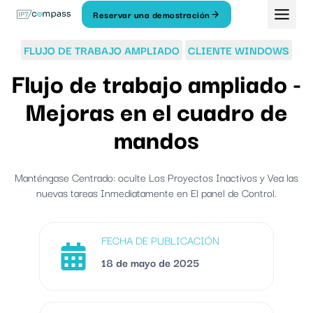
Ir
Reservar una demostración
Al
contenido
FLUJO DE TRABAJO AMPLIADO
CLIENTE WINDOWS
Flujo de trabajo ampliado -
Mejoras en el cuadro de
mandos
Manténgase Centrado: oculte Los Proyectos Inactivos y Vea las
nuevas tareas Inmediatamente en El panel de Control.
FECHA DE PUBLICACIÓN
18 de mayo de 2025