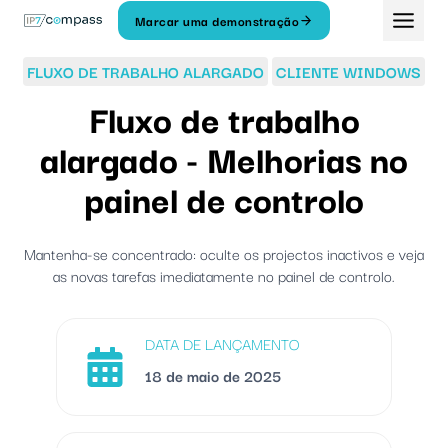
Saltar
Marcar uma demonstração
para
o
FLUXO DE TRABALHO ALARGADO
CLIENTE WINDOWS
conteúdo
Fluxo de trabalho
alargado - Melhorias no
painel de controlo
Mantenha-se concentrado: oculte os projectos inactivos e veja
as novas tarefas imediatamente no painel de controlo.
DATA DE LANÇAMENTO
18 de maio de 2025