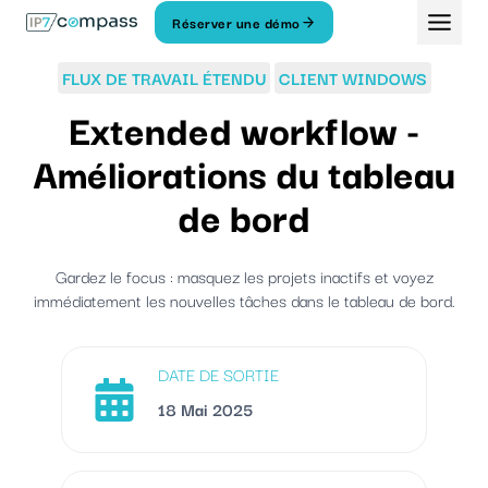
Aller
Réserver une démo
Au
contenu
FLUX DE TRAVAIL ÉTENDU
CLIENT WINDOWS
Extended workflow -
Améliorations du tableau
de bord
Gardez le focus : masquez les projets inactifs et voyez
immédiatement les nouvelles tâches dans le tableau de bord.
DATE DE SORTIE
18 Mai 2025