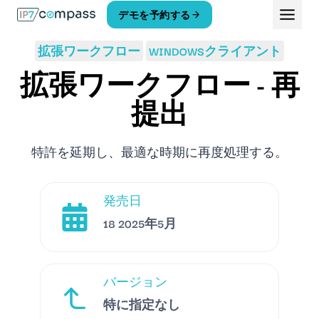
コ
デモを予約する
ン
テ
拡張ワークフロー
WINDOWSクライアント
ン
ツ
拡張ワークフロー - 再
へ
ス
提出
キ
ッ
プ
特許を延期し、最適な時期に再度処理する。
発売日
18 2025年5月
バージョン
特に指定なし