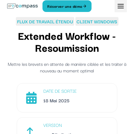
Aller
Réserver une démo
Au
contenu
FLUX DE TRAVAIL ÉTENDU
CLIENT WINDOWS
Extended Workflow -
Resoumission
Mettre les brevets en attente de manière ciblée et les traiter à
nouveau au moment optimal
DATE DE SORTIE
18 Mai 2025
VERSION