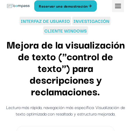
Ir
Reservar una demostración
Al
contenido
INTERFAZ DE USUARIO
INVESTIGACIÓN
CLIENTE WINDOWS
Mejora de la visualización
de texto ("control de
texto") para
descripciones y
reclamaciones.
Lectura más rápida, navegación más específica: Visualización de
texto optimizada con resaltado y estructura mejorada.