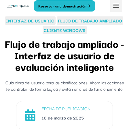
Ir
Reservar una demostración
Al
contenido
INTERFAZ DE USUARIO
FLUJO DE TRABAJO AMPLIADO
CLIENTE WINDOWS
Flujo de trabajo ampliado -
Interfaz de usuario de
evaluación inteligente
Guía clara del usuario para las clasificaciones: Ahora las acciones
se controlan de forma lógica y evitan errores de funcionamiento.
FECHA DE PUBLICACIÓN
16 de marzo de 2025