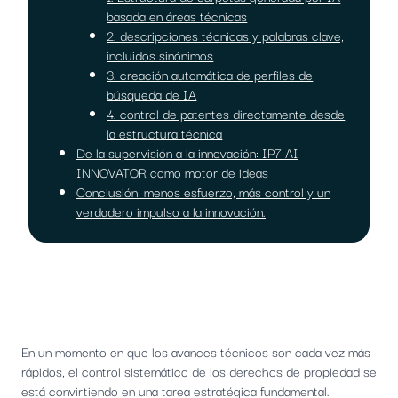
basada en áreas técnicas
2. descripciones técnicas y palabras clave,
incluidos sinónimos
3. creación automática de perfiles de
búsqueda de IA
4. control de patentes directamente desde
la estructura técnica
De la supervisión a la innovación: IP7 AI
INNOVATOR como motor de ideas
Conclusión: menos esfuerzo, más control y un
verdadero impulso a la innovación.
En un momento en que los avances técnicos son cada vez más
rápidos, el control sistemático de los derechos de propiedad se
está convirtiendo en una tarea estratégica fundamental.