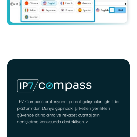
IP7 Compass profesyonel patent çalışmaları için lider
platformdur. Dünya çapındaki şirketleri yenilikleri
güvence altına alma ve rekabet avantajlarını
genişletme konusunda destekliyoruz.