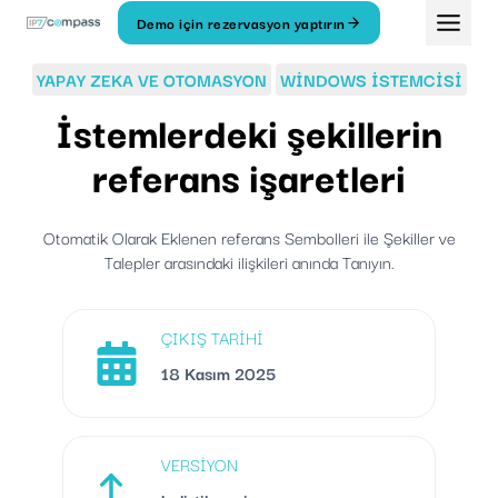
İçeriğe
Demo için rezervasyon yaptırın
geç
YAPAY ZEKA VE OTOMASYON
WINDOWS ISTEMCISI
İstemlerdeki şekillerin
referans işaretleri
Otomatik Olarak Eklenen referans Sembolleri ile Şekiller ve
Talepler arasındaki ilişkileri anında Tanıyın.
ÇIKIŞ TARIHI
18 Kasım 2025
VERSIYON