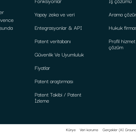
Fonksiyonlar
İş çözümü
er
Yapay zeka ve veri
Arama çözü
güvence
usunda
Entegrasyonlar & API
Hukuk firma
Patent veritabanı
Profil hizme
çözüm
Güvenlik Ve Uyumluluk
Fiyatlar
Patent araştırması
Patent Takibi / Patent
İzleme
Künye
Veri koruma
Gerçekler (AI Ground