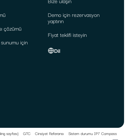
Bize ulaşın
mü
Demo için rezervasyon
yaptırın
sı çözümü
Fiyat teklifi isteyin
t sunumu için
Dil
ing sayfası)
GTC
Cinsiyet Referansı
Sistem durumu IP7 Compass