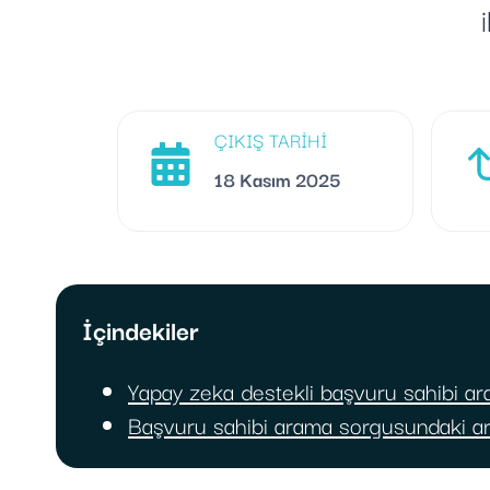
ÇIKIŞ TARIHI
18 Kasım 2025
İçindekiler
Yapay zeka destekli başvuru sahibi a
Başvuru sahibi arama sorgusundaki ar