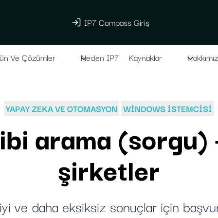
IP7 Compass Giriş
ün Ve Çözümler
Neden IP7
Kaynaklar
Hakkımı
YAPAY ZEKA VE OTOMASYON
WINDOWS ISTEMCISI
i arama (sorgu) - A
şirketler
yi ve daha eksiksiz sonuçlar için başvu