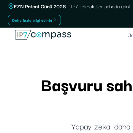
İçeriğe
EZN Patent Günü 2026
- IP7 Teknolojiler sahada canlı.
geç
Daha fazla bilgi edinin
Ür
Başvuru sahib
Yapay zeka, daha i