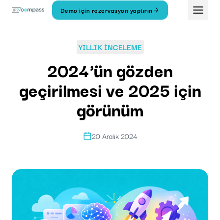
İçeriğe
Demo için rezervasyon yaptırın
geç
YILLIK INCELEME
2024'ün gözden
geçirilmesi ve 2025 için
görünüm
20 Aralık 2024