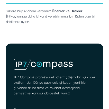
Sizlere büyük önem veriyoruz
Öneriler ve Dilekler
.
İhtiyaçlarınıza daha iyi yanıt verebilmemiz için lütfen bize bir
dakikanızı ayırın.
IP7 Compass profesyonel patent çalışmaları için lider
platformdur. Dünya çapındaki şirketleri yenilikleri
güvence altına alma ve rekabet avantajlarını
genişletme konusunda destekliyoruz.