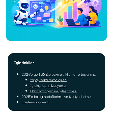
İçindekiler
2024'e geri dönüp bakmak: kilometre taşlarımız
Yapay zeka teknolojileri
İş akışı optimizasyonları
Daha fazla yazılım iyileştirmesi
2025'e bakış: hedeflerimiz ve iyi niyetlerimiz
Fikirleriniz önemli!