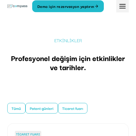
İçeriğe
Demo için rezervasyon yaptırın
geç
ETKİNLİKLER
Profesyonel değişim için etkinlikler
ve tarihler.
Tümü
Patent günleri
Ticaret fuarı
TICARET FUARI