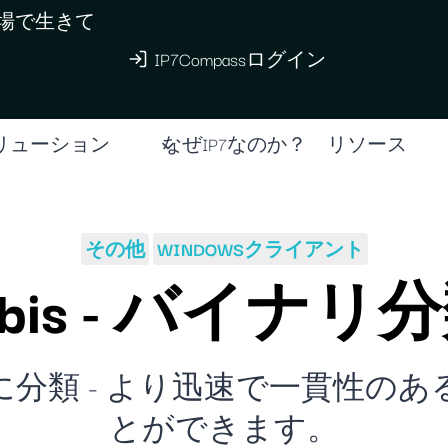
現場で生きて
IP7Compassログイン
リューション
なぜIP7なのか？
リソース
その他
WINDOWSクライアント
erbis - バイナリ
分類 - より迅速で一貫性の
とができます。