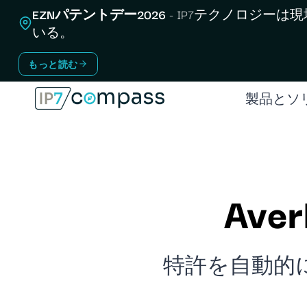
コ
EZNパテントデー2026
- IP7テクノロジーは
ン
いる。
テ
もっと読む
ン
ツ
製品とソ
へ
ス
キ
ッ
Av
プ
特許を自動的に