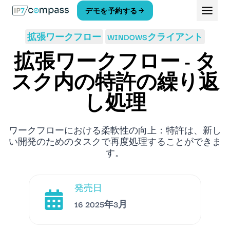
コ
デモを予約する
ン
テ
拡張ワークフロー
WINDOWSクライアント
ン
ツ
拡張ワークフロー - タ
へ
ス
スク内の特許の繰り返
キ
し処理
ッ
プ
ワークフローにおける柔軟性の向上：特許は、新し
い開発のためのタスクで再度処理することができま
す。
発売日
16 2025年3月