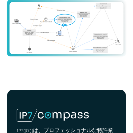
IP7([0])}は、プロフェッショナルな特許業