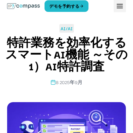
コ
デモを予約する
ン
テ
ン
AI/AI
ツ
へ
特許業務を効率化する
ス
キ
スマートAI機能 ～その
ッ
1）AI特許調査
プ
8 2025年9月