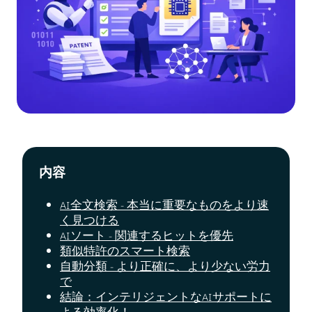
内容
AI全文検索 - 本当に重要なものをより速
く見つける
AIソート - 関連するヒットを優先
類似特許のスマート検索
自動分類 - より正確に、より少ない労力
で
結論：インテリジェントなAIサポートに
よる効率化！