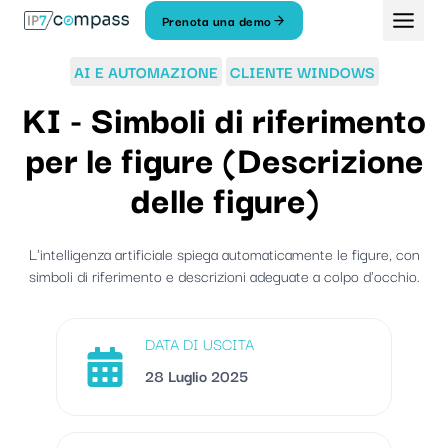
Vai
Prenota una demo
Al
contenuto
AI E AUTOMAZIONE
CLIENTE WINDOWS
KI - Simboli di riferimento
per le figure (Descrizione
delle figure)
L'intelligenza artificiale spiega automaticamente le figure, con
simboli di riferimento e descrizioni adeguate a colpo d'occhio.
DATA DI USCITA
28 Luglio 2025