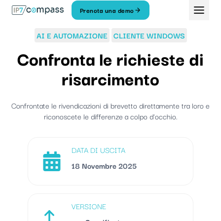
Vai
Prenota una demo
Al
contenuto
AI E AUTOMAZIONE
CLIENTE WINDOWS
Confronta le richieste di
risarcimento
Confrontate le rivendicazioni di brevetto direttamente tra loro e
riconoscete le differenze a colpo d'occhio.
DATA DI USCITA
18 Novembre 2025
VERSIONE