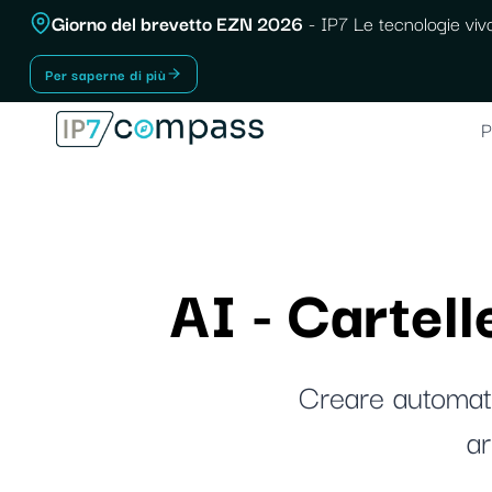
Vai
Giorno del brevetto EZN 2026
- IP7 Le tecnologie vivo
Al
Per saperne di più
contenuto
P
AI - Cartel
Creare automatic
ar