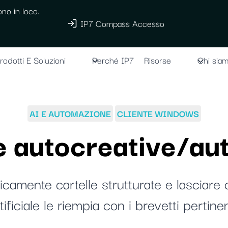
no in loco.
IP7 Compass Accesso
rodotti E Soluzioni
Perché IP7
Risorse
Chi sia
AI E AUTOMAZIONE
CLIENTE WINDOWS
le autocreative/au
amente cartelle strutturate e lasciare c
tificiale le riempia con i brevetti pertinen